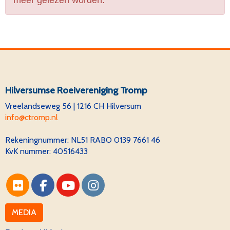
meer gelezen worden.
Hilversumse Roeivereniging Tromp
Vreelandseweg 56 | 1216 CH Hilversum
ofni
@ctromp.nl
Rekeningnummer:
NL51 RABO 0139 7661 46
KvK nummer: 40516433
MEDIA