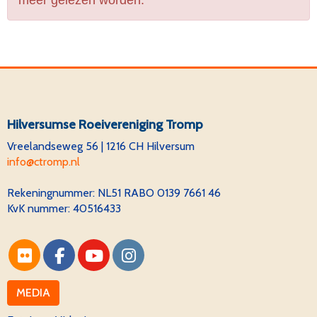
meer gelezen worden.
Hilversumse Roeivereniging Tromp
Vreelandseweg 56 | 1216 CH Hilversum
ofni
@ctromp.nl
Rekeningnummer:
NL51 RABO 0139 7661 46
KvK nummer: 40516433
MEDIA