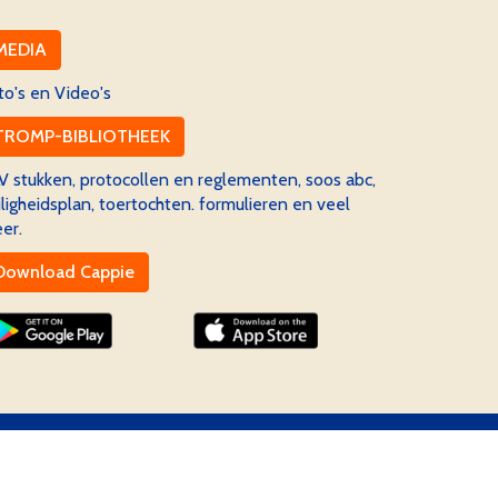
MEDIA
to's en Video's
TROMP-BIBLIOTHEEK
V stukken, protocollen en reglementen, soos abc,
iligheidsplan, toertochten. formulieren en veel
er.
Download Cappie