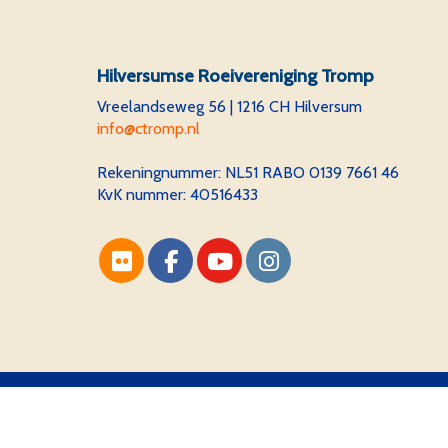
Hilversumse Roeivereniging Tromp
Vreelandseweg 56 | 1216 CH Hilversum
ofni
@ctromp.nl
Rekeningnummer:
NL51 RABO 0139 7661 46
KvK nummer: 40516433
Website via e-Captain CMS