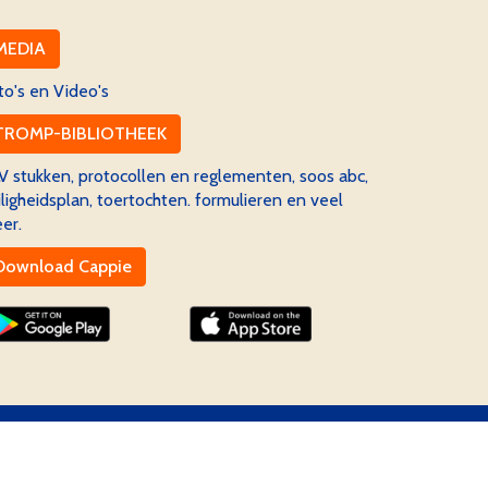
MEDIA
to's en Video's
TROMP-BIBLIOTHEEK
V stukken, protocollen en reglementen, soos abc,
iligheidsplan, toertochten. formulieren en veel
er.
Download Cappie