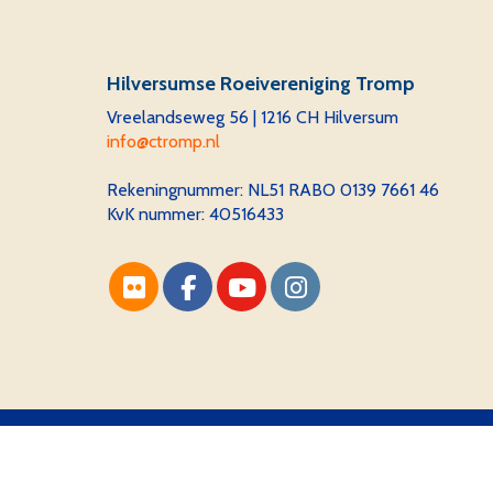
Hilversumse Roeivereniging Tromp
Vreelandseweg 56 | 1216 CH Hilversum
ofni
@ctromp.nl
Rekeningnummer:
NL51 RABO 0139 7661 46
KvK nummer: 40516433
Website via e-Captain CMS