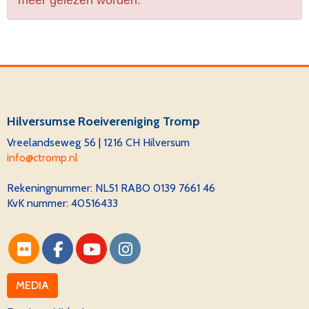
meer gelezen worden.
Hilversumse Roeivereniging Tromp
Vreelandseweg 56 | 1216 CH Hilversum
ofni
@ctromp.nl
Rekeningnummer:
NL51 RABO 0139 7661 46
KvK nummer: 40516433
MEDIA