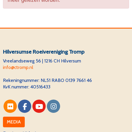
meer gelezen worden.
Hilversumse Roeivereniging Tromp
Vreelandseweg 56 | 1216 CH Hilversum
ofni
@ctromp.nl
Rekeningnummer:
NL51 RABO 0139 7661 46
KvK nummer: 40516433
MEDIA