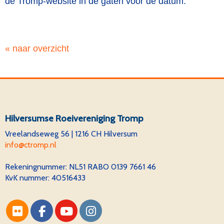
de Tromp-website in de gaten voor de datum.
« naar overzicht
Hilversumse Roeivereniging Tromp
Vreelandseweg 56 | 1216 CH Hilversum
ofni
@ctromp.nl
Rekeningnummer:
NL51 RABO 0139 7661 46
KvK nummer: 40516433