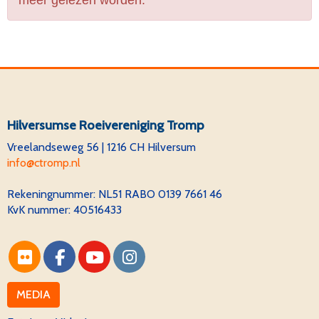
meer gelezen worden.
Hilversumse Roeivereniging Tromp
Vreelandseweg 56 | 1216 CH Hilversum
ofni
@ctromp.nl
Rekeningnummer:
NL51 RABO 0139 7661 46
KvK nummer: 40516433
MEDIA