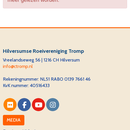
meer gelezen worden.
Hilversumse Roeivereniging Tromp
Vreelandseweg 56 | 1216 CH Hilversum
ofni
@ctromp.nl
Rekeningnummer:
NL51 RABO 0139 7661 46
KvK nummer: 40516433
MEDIA