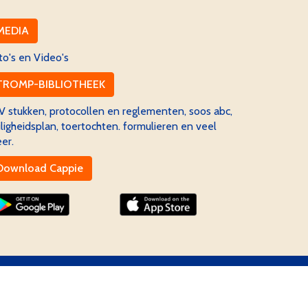
MEDIA
to's en Video's
TROMP-BIBLIOTHEEK
V stukken, protocollen en reglementen, soos abc,
iligheidsplan, toertochten. formulieren en veel
er.
Download Cappie