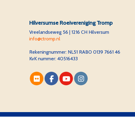
Hilversumse Roeivereniging Tromp
Vreelandseweg 56 | 1216 CH Hilversum
ofni
@ctromp.nl
Rekeningnummer:
NL51 RABO 0139 7661 46
KvK nummer: 40516433
Website via e-Captain CMS