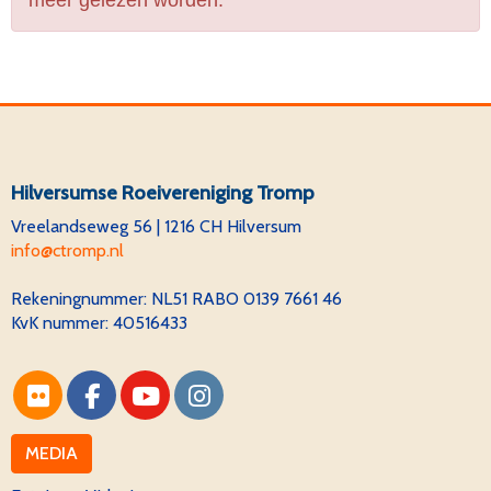
meer gelezen worden.
Hilversumse Roeivereniging Tromp
Vreelandseweg 56 | 1216 CH Hilversum
ofni
@ctromp.nl
Rekeningnummer:
NL51 RABO 0139 7661 46
KvK nummer: 40516433
MEDIA