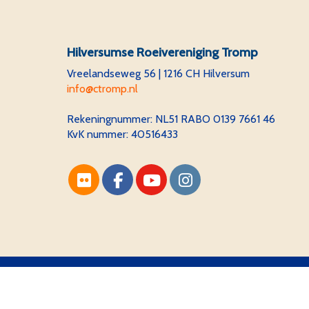
Hilversumse Roeivereniging Tromp
Vreelandseweg 56 | 1216 CH Hilversum
ofni
@ctromp.nl
Rekeningnummer:
NL51 RABO 0139 7661 46
KvK nummer: 40516433
Website via e-Captain CMS