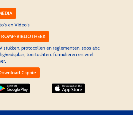
MEDIA
to's en Video's
TROMP-BIBLIOTHEEK
V stukken, protocollen en reglementen, soos abc,
iligheidsplan, toertochten. formulieren en veel
er.
Download Cappie