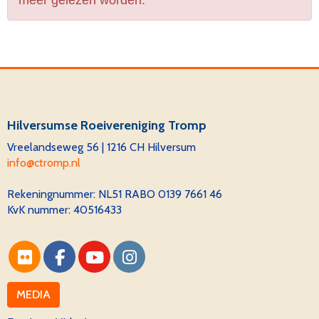
meer gelezen worden.
Hilversumse Roeivereniging Tromp
Vreelandseweg 56 | 1216 CH Hilversum
ofni
@ctromp.nl
Rekeningnummer:
NL51 RABO 0139 7661 46
KvK nummer: 40516433
MEDIA