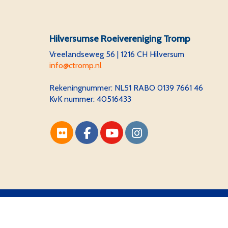
Hilversumse Roeivereniging Tromp
Vreelandseweg 56 | 1216 CH Hilversum
ofni
@ctromp.nl
Rekeningnummer:
NL51 RABO 0139 7661 46
KvK nummer: 40516433
Website via e-Captain CMS