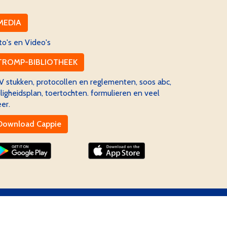
MEDIA
to's en Video's
TROMP-BIBLIOTHEEK
V stukken, protocollen en reglementen, soos abc,
iligheidsplan, toertochten. formulieren en veel
er.
Download Cappie