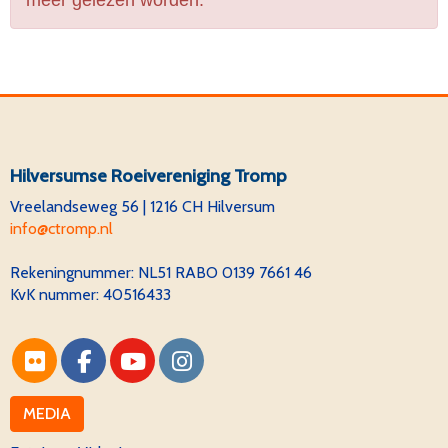
meer gelezen worden.
Hilversumse Roeivereniging Tromp
Vreelandseweg 56 | 1216 CH Hilversum
ofni
@ctromp.nl
Rekeningnummer:
NL51 RABO 0139 7661 46
KvK nummer: 40516433
MEDIA